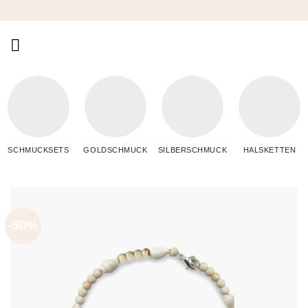
Zum
Inhalt
springen
SCHMUCKSETS
GOLDSCHMUCK
SILBERSCHMUCK
HALSKETTEN
-50%