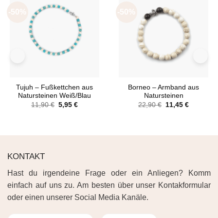
-50%
-50%
Tujuh – Fußkettchen aus
Borneo – Armband aus
Natursteinen Weiß/Blau
Natursteinen
Ursprünglicher
Aktueller
Ursprünglicher
Aktueller
11,90
€
5,95
€
22,90
€
11,45
€
Preis
Preis
Preis
Preis
war:
ist:
war:
ist:
11,90 €
5,95 €.
22,90 €
11,45 €.
KONTAKT
Hast du irgendeine Frage oder ein Anliegen? Komm
einfach auf uns zu. Am besten über unser Kontakformular
oder einen unserer Social Media Kanäle.