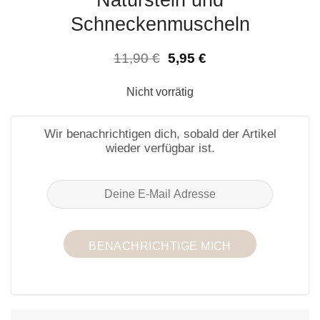
Naturstein und
Schneckenmuscheln
Ursprünglicher
Aktueller
11,90
€
5,95
€
Preis
Preis
war:
ist:
Nicht vorrätig
11,90 €
5,95 €.
Wir benachrichtigen dich, sobald der Artikel
wieder verfügbar ist.
BENACHRICHTIGE MICH