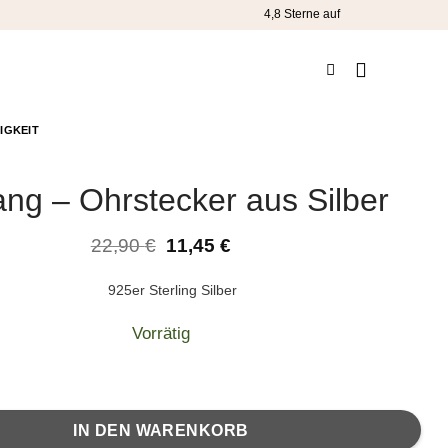
4,8 Sterne
auf
IGKEIT
ang – Ohrstecker aus Silber
Ursprünglicher
Aktueller
22,90
€
11,45
€
Preis
Preis
war:
ist:
925er Sterling Silber
22,90 €
11,45 €.
Vorrätig
stecker aus Silber Menge
IN DEN WARENKORB