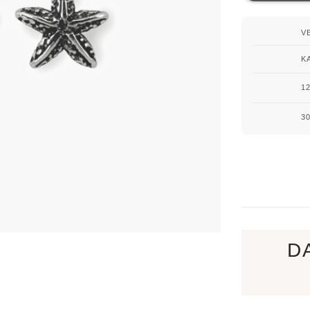
V
K
1
3
D