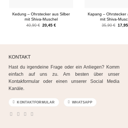
+
+
Kedung – Ohrstecker aus Silber
Kapang – Ohrstecker 
mit Shiva-Muschel
mit Shiva-Musc
Ursprünglicher
Aktueller
Urspr
40,90
€
20,45
€
35,90
€
17,9
Preis
Preis
Preis
war:
ist:
war:
40,90 €
20,45 €.
35,90
KONTAKT
Hast du irgendeine Frage oder ein Anliegen? Komm
einfach auf uns zu. Am besten über unser
Kontakformular oder einen unserer Social Media
Kanäle.
KONTAKTFORMULAR
WHATSAPP