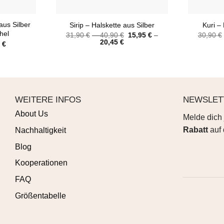
+
+
aus Silber
Sirip – Halskette aus Silber
Kuri – 
hel
31,90
€
–
40,90
€
15,95
€
–
30,90
€
20,45
€
ünglicher
Aktueller
5
€
Preis
ist:
 €
17,95 €.
WEITERE INFOS
NEWSLET
About Us
Melde dich 
Rabatt
auf 
Nachhaltigkeit
Blog
Kooperationen
FAQ
Größentabelle