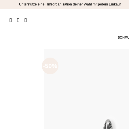
Zum
Unterstütze eine Hilfsorganisation deiner Wahl mit jedem Einkauf
Inhalt
springen
SCHM
-50%