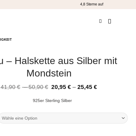
4,8 Sterne
auf
IGKEIT
 – Halskette aus Silber mit
Mondstein
41,90
€
–
50,90
€
20,95
€
–
25,45
€
925er Sterling Silber
tte aus Silber mit Mondstein Menge