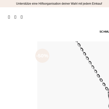
Zum
Unterstütze eine Hilfsorganisation deiner Wahl mit jedem Einkauf
Inhalt
springen
SCHM
-50%