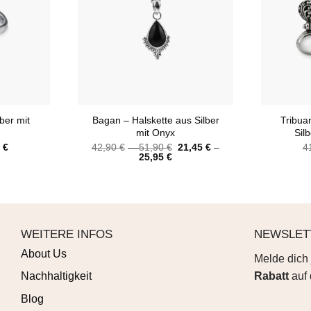
+
+
ber mit
Bagan – Halskette aus Silber
Tribua
mit Onyx
Sil
5
€
42,90
€
–
51,90
€
21,45
€
–
4
25,95
€
WEITERE INFOS
NEWSLET
About Us
Melde dich 
Rabatt
auf 
Nachhaltigkeit
Blog