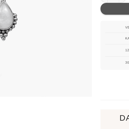
V
K
1
3
D