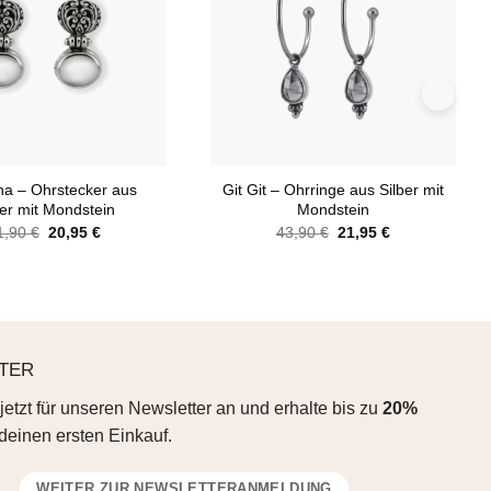
+
na – Ohrstecker aus
Git Git – Ohrringe aus Silber mit
ber mit Mondstein
Mondstein
Ursprünglicher
Aktueller
Ursprünglicher
Aktueller
1,90
€
20,95
€
43,90
€
21,95
€
Preis
Preis
Preis
Preis
war:
ist:
war:
ist:
41,90 €
20,95 €.
43,90 €
21,95 €.
TER
jetzt für unseren Newsletter an und erhalte bis zu
20%
deinen ersten Einkauf.
WEITER ZUR NEWSLETTERANMELDUNG