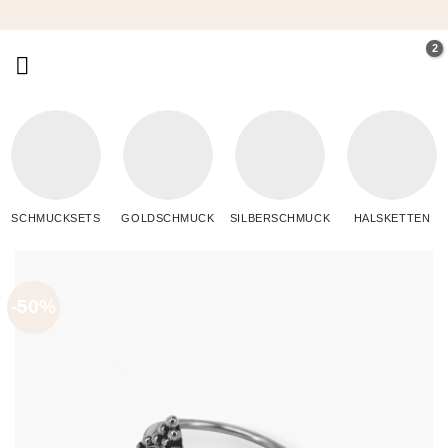
Zum
Inhalt
springen
SCHMUCKSETS
GOLDSCHMUCK
SILBERSCHMUCK
HALSKETTEN
-50%